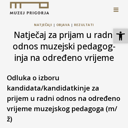
Skip
to
content
NATJEČAJI
|
OBJAVA
|
REZULTATI
Open
Natječaj za prijam u radni
odnos muzejski pedagog-
inja na određeno vrijeme
Odluka o izboru
kandidata/kandidatkinje za
prijem u radni odnos na određeno
vrijeme muzejskog pedagoga (m/
ž)