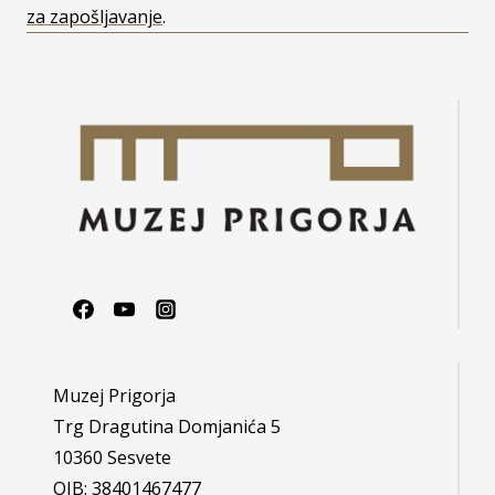
za zapošljavanje
.
Muzej Prigorja
Trg Dragutina Domjanića 5
10360 Sesvete
OIB: 38401467477