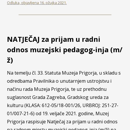
Odluka, objavljena 16. ožujka 2021.
NATJEČAJ za prijam u radni
odnos muzejski pedagog-inja (m/
ž)
Na temelju čl. 33. Statuta Muzeja Prigorja, u skladu s
odredbama Pravilnika o unutarnjem ustrojstvu i
načinu rada Muzeja Prigorja, te uz prethodnu
suglasnost Grada Zagreba, Gradskog ureda za
kulturu (KLASA: 612-05/18-001/26, URBROJ: 251-27-
01/007-21-6) od 19. veljače 2021. godine, Muzej
Prigorja raspisuje Natječaj za prijam u radni odnos
na radnom mjestu muzejski pedagog-inja (m/ž) na