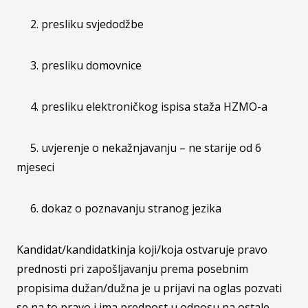
2. presliku svjedodžbe
3. presliku domovnice
4. presliku elektroničkog ispisa staža HZMO-a
5. uvjerenje o nekažnjavanju – ne starije od 6
mjeseci
6. dokaz o poznavanju stranog jezika
Kandidat/kandidatkinja koji/koja ostvaruje pravo
prednosti pri zapošljavanju prema posebnim
propisima dužan/dužna je u prijavi na oglas pozvati
se na to pravo i ima prednost u odnosu na ostale